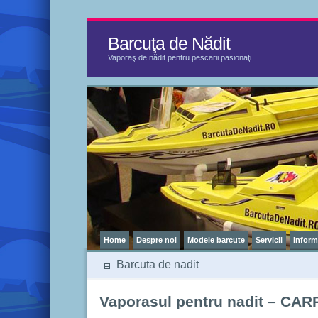
Barcuţa de Nădit
Vaporaş de nădit pentru pescarii pasionaţi
Home
Despre noi
Modele barcute
Servicii
Informa
Barcuta de nadit
Vaporasul pentru nadit – CA