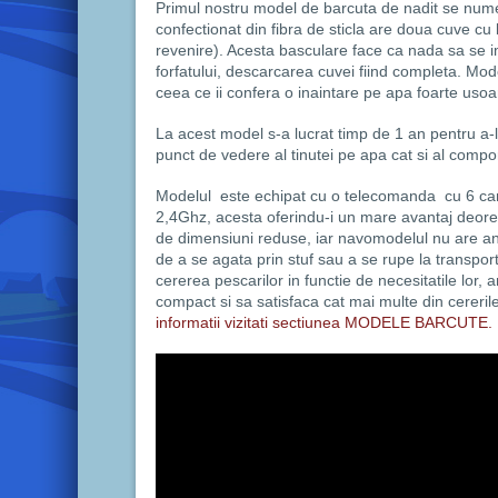
Primul nostru model de barcuta de nadit se nu
confectionat din fibra de sticla are doua cuve cu 
revenire). Acesta basculare face ca nada sa se im
forfatului, descarcarea cuvei fiind completa. Mode
ceea ce ii confera o inaintare pe apa foarte usoa
La acest model s-a lucrat timp de 1 an pentru a-
punct de vedere al tinutei pe apa cat si al compo
Modelul este echipat cu o telecomanda cu 6 can
2,4Ghz, acesta oferindu-i un mare avantaj deore
de dimensiuni reduse, iar navomodelul nu are an
de a se agata prin stuf sau a se rupe la transpor
cererea pescarilor in functie de necesitatile lor, 
compact si sa satisfaca cat mai multe din cereril
informatii vizitati sectiunea MODELE BARCUTE.